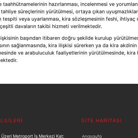
 taahhütnamelerinin hazırlanması, incelenmesi ve yorumlanmas
 tahliye süreçlerinin yürütülmesi, ortaya çıkan uyuşmazlıkl
n tespiti veya uyarlanması, kira sözleşmesinin feshi, ihtiyaç 
çeşitli davaların takibi hizmeti verilmektedir.
işkisinin başından itibaren doğru şekilde kurulup yürütülmesi
ının sağlanmasında, kira ilişkisi sürerken ya da kira akdini
sinde ve arabuluculuk faaliyetlerinin yürütülmesinde, kira 
ektedir.
ILGILERI
SITE HARITASI
 Üzeri Metroport İş Merkezi Kat:
Anasayfa