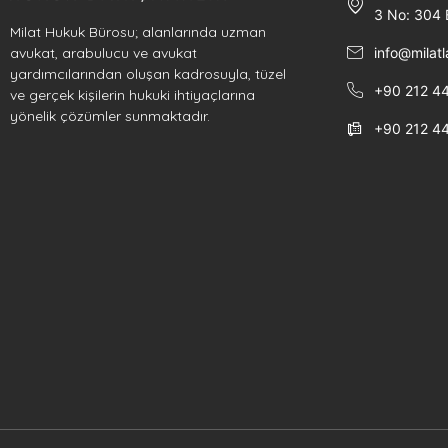
3 No: 304 B
Milat Hukuk Bürosu; alanlarında uzman
info@milat
avukat, arabulucu ve avukat
yardımcılarından oluşan kadrosuyla, tüzel
+90 212 44
ve gerçek kişilerin hukuki ihtiyaçlarına
yönelik çözümler sunmaktadır.
+90 212 4