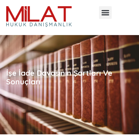
İşe İade Davasının Şartları Ve
Sonuçları