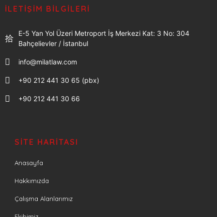
İLETIŞIM BILGILERI
E-5 Yan Yol Üzeri Metroport İş Merkezi Kat: 3 No: 304
Bahçelievler / İstanbul
info@milatlaw.com
+90 212 441 30 65 (pbx)
+90 212 441 30 66
SITE HARITASI
Anasayfa
Hakkımızda
Çalışma Alanlarımız
Ekibimiz