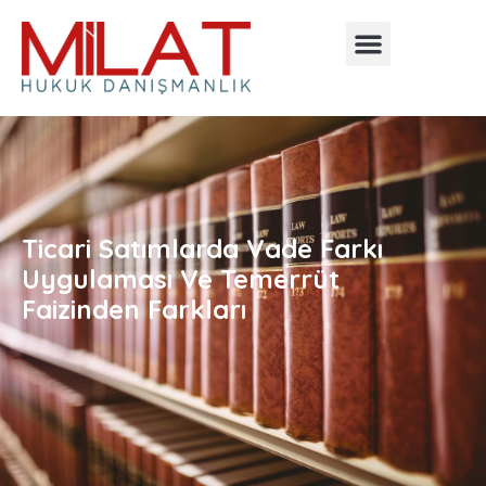
Ticari Satımlarda Vade Farkı
Uygulaması Ve Temerrüt
Faizinden Farkları