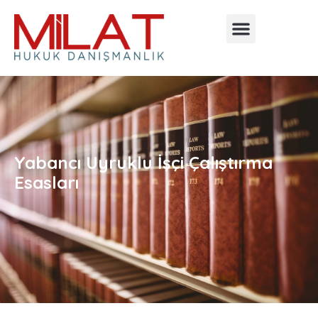
Yabancı Uyruklu İşçi Çalıştırma
Esasları