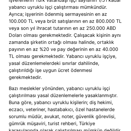
işverenlerin Türk vatandaşı işçi sayısının 1/5’i kadar
yabancı uyruklu işçi çalıştırması mümkündür.
Ayrıca; işyerinin ödenmiş sermayesinin en az
100.000 TL veya brüt satışlarının en az 800.000 TL
veya son yıl ihracat tutarının en az 250.000 ABD
Doları olması gerekmektedir. Çalışacak kişinin aynı
zamanda şirketin ortağı olması halinde, ortaklık
payının en az %20 ve pay değerinin en az 40.000
TL olması gerekmektedir. Yabancı uyruklu işçiye,
yasal düzenlemelerdeki sınırlar dahilinde,
çalıştırıldığı işe uygun ücret ödenmesi
gerekmektedir.
Bazı meslekler yönünden, yabancı uyruklu işçi
çalıştırılması yasal düzenlemelerle yasaklanmıştır.
Buna göre, yabancı uyruklu kişilerin; diş hekimi,
eczacı, veteriner, hastabakıcı, özel hastanelerde
sorumlu müdür, avukat, noter, güvenlik görevlisi,
gümrük müşaviri, turist rehberi, Türkiye
karasularında olarak çalıştırılması mümkün değildir.