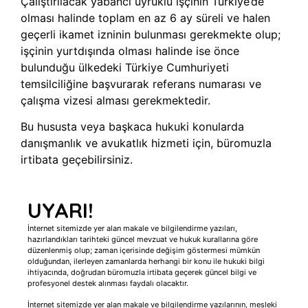
Çalıştırılacak yabancı uyruklu işçinin Türkiye’de
olması halinde toplam en az 6 ay süreli ve halen
geçerli ikamet izninin bulunması gerekmekte olup;
işçinin yurtdışında olması halinde ise önce
bulunduğu ülkedeki Türkiye Cumhuriyeti
temsilciliğine başvurarak referans numarası ve
çalışma vizesi alması gerekmektedir.
Bu hususta veya başkaca hukuki konularda
danışmanlık ve avukatlık hizmeti için, büromuzla
irtibata geçebilirsiniz.
UYARI!
İnternet sitemizde yer alan makale ve bilgilendirme yazıları,
hazırlandıkları tarihteki güncel mevzuat ve hukuk kurallarına göre
düzenlenmiş olup; zaman içerisinde değişim göstermesi mümkün
olduğundan, ilerleyen zamanlarda herhangi bir konu ile hukuki bilgi
ihtiyacında, doğrudan büromuzla irtibata geçerek güncel bilgi ve
profesyonel destek alınması faydalı olacaktır.
İnternet sitemizde yer alan makale ve bilgilendirme yazılarının, mesleki